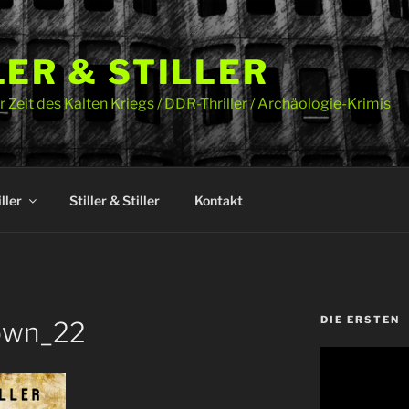
LER & STILLER
 Zeit des Kalten Kriegs / DDR-Thriller / Archäologie-Krimis
ller
Stiller & Stiller
Kontakt
DIE ERSTEN
own_22
Video-
Player