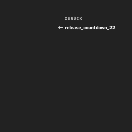
Beitragsnavigation
Vorheriger
ZURÜCK
Beitrag
release_countdown_22