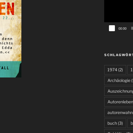
00:00
SCHLAGWÖR
1974
(2)
1
Archäologie
(
Auszeichnun
Autorenlebe
autorenwahn
buch
(3)
b