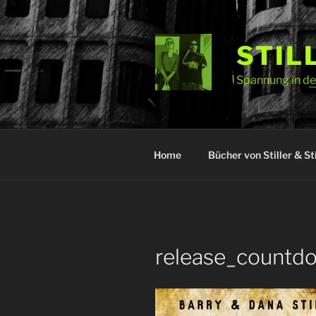
Zum
Inhalt
springen
STIL
Spannung in der
Home
Bücher von Stiller & Sti
release_countd