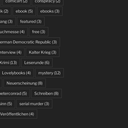
comicart
(2)
conspiracy
(2)
ik
(2)
ebook
(5)
ebooks
(3)
hang
(3)
featured
(3)
 Buchmesse
(4)
free
(3)
erman Democratic Republic
(3)
interview
(4)
Kalter Krieg
(3)
Krimi
(13)
Leserunde
(6)
Lovelybooks
(4)
mystery
(12)
Neuerscheinung
(8)
peterconrad
(5)
Schreiben
(8)
inn
(5)
serial murder
(3)
Veröffentlichen
(4)