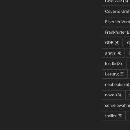
Cold War
(3)
Cover & Graf
Eiserner Vor
Frankfurter
GDR
(4)
G
gratis
(4)
kindle
(3)
Lesung
(5)
neobooks
(6)
novel
(3)
schreibwahns
thriller
(9)