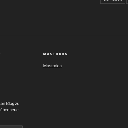
F
MASTODON
Mastodon
sen Blog zu
 über neue