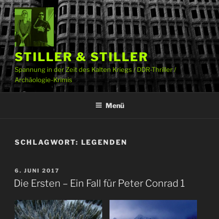
Zum
Inhalt
springen
STILLER & STILLER
Spannung in der Zeit des Kalten Kriegs / DDR-Thriller /
Archäologie-Krimis
Menü
SCHLAGWORT:
LEGENDEN
VERÖFFENTLICHT
6. JUNI 2017
AM
Die Ersten – Ein Fall für Peter Conrad 1