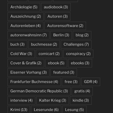
Archäologie
(5)
audiobook
(3)
Auszeichnung
(2)
Autoren
(3)
Autorenleben
(4)
Autorensoftware
(2)
autorenwahnsinn
(7)
Berlin
(3)
blog
(2)
buch
(3)
buchmesse
(2)
Challenges
(7)
Cold War
(3)
comicart
(2)
conspiracy
(2)
Cover & Grafik
(2)
ebook
(5)
ebooks
(3)
Eiserner Vorhang
(3)
featured
(3)
Frankfurter Buchmesse
(4)
free
(3)
GDR
(4)
German Democratic Republic
(3)
gratis
(4)
interview
(4)
Kalter Krieg
(3)
kindle
(3)
Krimi
(13)
Leserunde
(6)
Lesung
(5)