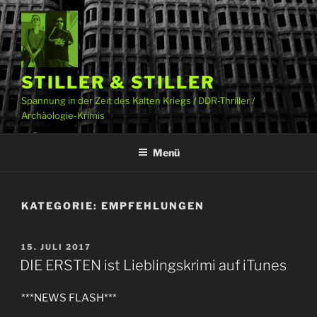
Zum
Inhalt
springen
STILLER & STILLER
Spannung in der Zeit des Kalten Kriegs / DDR-Thriller /
Archäologie-Krimis
Menü
KATEGORIE:
EMPFEHLUNGEN
VERÖFFENTLICHT
15. JULI 2017
AM
DIE ERSTEN ist Lieblingskrimi auf iTunes
***NEWS FLASH***