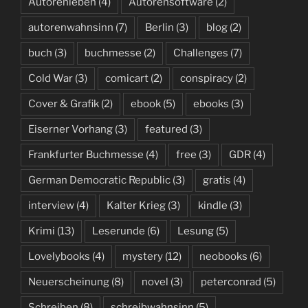
Autorenleben
(4)
Autorensoftware
(2)
autorenwahnsinn
(7)
Berlin
(3)
blog
(2)
buch
(3)
buchmesse
(2)
Challenges
(7)
Cold War
(3)
comicart
(2)
conspiracy
(2)
Cover & Grafik
(2)
ebook
(5)
ebooks
(3)
Eiserner Vorhang
(3)
featured
(3)
Frankfurter Buchmesse
(4)
free
(3)
GDR
(4)
German Democratic Republic
(3)
gratis
(4)
interview
(4)
Kalter Krieg
(3)
kindle
(3)
Krimi
(13)
Leserunde
(6)
Lesung
(5)
Lovelybooks
(4)
mystery
(12)
neobooks
(6)
Neuerscheinung
(8)
novel
(3)
peterconrad
(5)
Schreiben
(8)
schreibwahnsinn
(5)