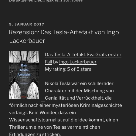
Die aktuellen Lieblingskrimis auf iTunes
VERÖFFENTLICHT
9. JANUAR 2017
AM
Rezension: Das Tesla-Artefakt von Ingo
Lackerbauer
Das Tesla-Artefakt: Eva Grafs erster
Fall
by
Ingo Lackerbauer
My rating:
5 of 5 stars
Nikola Tesla war ein schillernder
Charakter mit der Mischung von
Genialität und Verrücktheit, die
förmlich nach einer mysteriösen Kriminalgeschichte
verlangt. Kein Wunder, dass ein
Wissenschaftsjournalist auf die Idee kommt, einen
Thriller um eine von Teslas vermeintlichen
Erfindungen zu stricken.