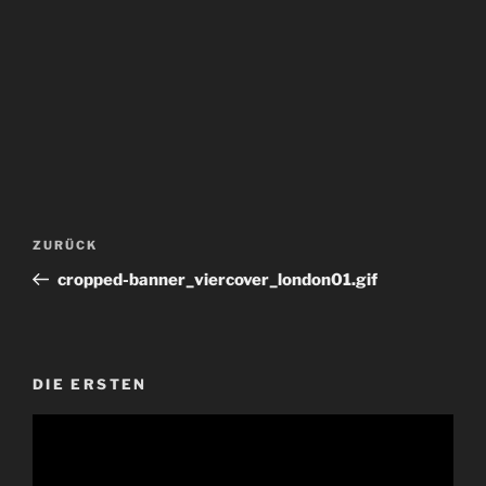
Beitragsnavigation
Vorheriger
ZURÜCK
Beitrag
cropped-banner_viercover_london01.gif
DIE ERSTEN
Video-
Player