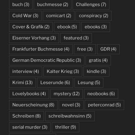
buch
(3)
buchmesse
(2)
Challenges
(7)
Cold War
(3)
comicart
(2)
conspiracy
(2)
Cover & Grafik
(2)
ebook
(5)
ebooks
(3)
Eiserner Vorhang
(3)
featured
(3)
Frankfurter Buchmesse
(4)
free
(3)
GDR
(4)
German Democratic Republic
(3)
gratis
(4)
interview
(4)
Kalter Krieg
(3)
kindle
(3)
Krimi
(13)
Leserunde
(6)
Lesung
(5)
Lovelybooks
(4)
mystery
(12)
neobooks
(6)
Neuerscheinung
(8)
novel
(3)
peterconrad
(5)
Schreiben
(8)
schreibwahnsinn
(5)
serial murder
(3)
thriller
(9)