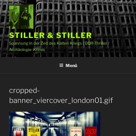
Zum
Inhalt
springen
STILLER & STILLER
Spannung in der Zeit des Kalten Kriegs / DDR-Thriller /
Archäologie-Krimis
Menü
cropped-
banner_viercover_london01.gif