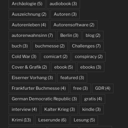
Archäologie
(5)
audiobook
(3)
Auszeichnung
(2)
Autoren
(3)
Autorenleben
(4)
Autorensoftware
(2)
autorenwahnsinn
(7)
Berlin
(3)
blog
(2)
buch
(3)
buchmesse
(2)
Challenges
(7)
Cold War
(3)
comicart
(2)
conspiracy
(2)
Cover & Grafik
(2)
ebook
(5)
ebooks
(3)
Eiserner Vorhang
(3)
featured
(3)
Frankfurter Buchmesse
(4)
free
(3)
GDR
(4)
German Democratic Republic
(3)
gratis
(4)
interview
(4)
Kalter Krieg
(3)
kindle
(3)
Krimi
(13)
Leserunde
(6)
Lesung
(5)