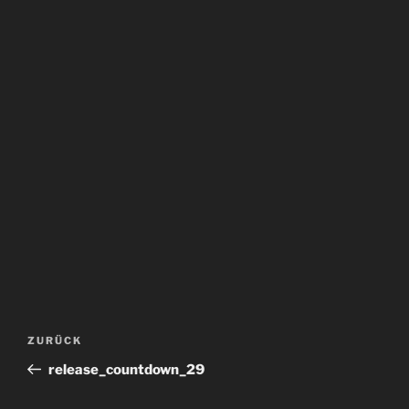
Beitragsnavigation
Vorheriger
ZURÜCK
Beitrag
release_countdown_29