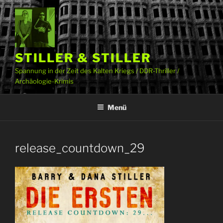
Zum
Inhalt
springen
STILLER & STILLER
Spannung in der Zeit des Kalten Kriegs / DDR-Thriller /
Archäologie-Krimis
Menü
release_countdown_29