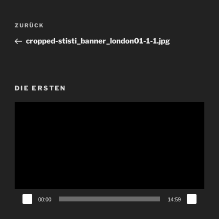
Beitragsnavigation
Vorheriger
ZURÜCK
Beitrag
cropped-stisti_banner_london01-1-1.jpg
DIE ERSTEN
Video-
Player
00:00
14:59