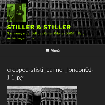
Zum
Inhalt
springen
STILLER & STILLER
Spannung in der Zeit des Kalten Kriegs / DDR-Thriller /
Archäologie-Krimis
Menü
cropped-stisti_banner_london01-
1-1.jpg