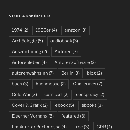
SCHLAGWÖRTER
1974
(2)
1980er
(4)
amazon
(3)
Archäologie
(5)
audiobook
(3)
Auszeichnung
(2)
Autoren
(3)
Autorenleben
(4)
Autorensoftware
(2)
autorenwahnsinn
(7)
Berlin
(3)
blog
(2)
buch
(3)
buchmesse
(2)
Challenges
(7)
Cold War
(3)
comicart
(2)
conspiracy
(2)
Cover & Grafik
(2)
ebook
(5)
ebooks
(3)
Eiserner Vorhang
(3)
featured
(3)
Frankfurter Buchmesse
(4)
free
(3)
GDR
(4)