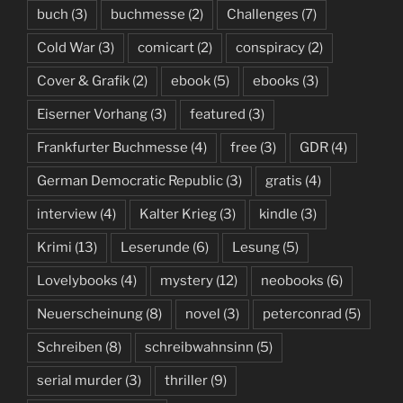
buch
(3)
buchmesse
(2)
Challenges
(7)
Cold War
(3)
comicart
(2)
conspiracy
(2)
Cover & Grafik
(2)
ebook
(5)
ebooks
(3)
Eiserner Vorhang
(3)
featured
(3)
Frankfurter Buchmesse
(4)
free
(3)
GDR
(4)
German Democratic Republic
(3)
gratis
(4)
interview
(4)
Kalter Krieg
(3)
kindle
(3)
Krimi
(13)
Leserunde
(6)
Lesung
(5)
Lovelybooks
(4)
mystery
(12)
neobooks
(6)
Neuerscheinung
(8)
novel
(3)
peterconrad
(5)
Schreiben
(8)
schreibwahnsinn
(5)
serial murder
(3)
thriller
(9)