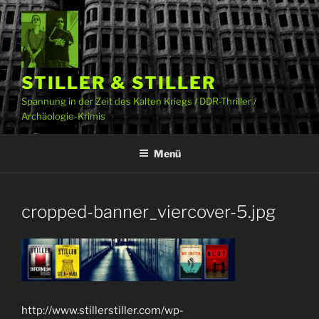
Zum
Inhalt
springen
STILLER & STILLER
Spannung in der Zeit des Kalten Kriegs / DDR-Thriller /
Archäologie-Krimis
Menü
cropped-banner_viercover-5.jpg
http://www.stillerstiller.com/wp-