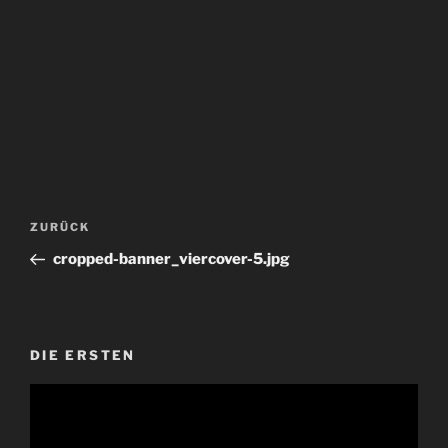
Beitragsnavigation
Vorheriger
ZURÜCK
Beitrag
cropped-banner_viercover-5.jpg
DIE ERSTEN
Video-
Player