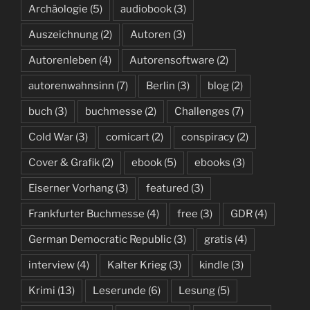
Archäologie
(5)
audiobook
(3)
Auszeichnung
(2)
Autoren
(3)
Autorenleben
(4)
Autorensoftware
(2)
autorenwahnsinn
(7)
Berlin
(3)
blog
(2)
buch
(3)
buchmesse
(2)
Challenges
(7)
Cold War
(3)
comicart
(2)
conspiracy
(2)
Cover & Grafik
(2)
ebook
(5)
ebooks
(3)
Eiserner Vorhang
(3)
featured
(3)
Frankfurter Buchmesse
(4)
free
(3)
GDR
(4)
German Democratic Republic
(3)
gratis
(4)
interview
(4)
Kalter Krieg
(3)
kindle
(3)
Krimi
(13)
Leserunde
(6)
Lesung
(5)