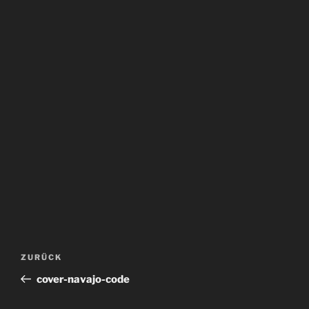
Beitragsnavigation
Vorheriger
ZURÜCK
Beitrag
cover-navajo-code