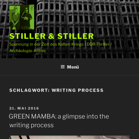
Zum
Inhalt
springen
STILLER & STILLER
Spannung in der Zeit des Kalten Kriegs / DDR-Thriller /
Archäologie-Krimis
Menü
SCHLAGWORT:
WRITING PROCESS
VERÖFFENTLICHT
21. MAI 2016
AM
GREEN MAMBA: a glimpse into the
writing process