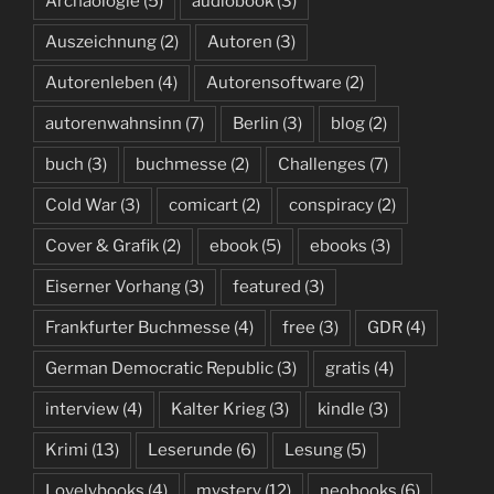
Archäologie
(5)
audiobook
(3)
Auszeichnung
(2)
Autoren
(3)
Autorenleben
(4)
Autorensoftware
(2)
autorenwahnsinn
(7)
Berlin
(3)
blog
(2)
buch
(3)
buchmesse
(2)
Challenges
(7)
Cold War
(3)
comicart
(2)
conspiracy
(2)
Cover & Grafik
(2)
ebook
(5)
ebooks
(3)
Eiserner Vorhang
(3)
featured
(3)
Frankfurter Buchmesse
(4)
free
(3)
GDR
(4)
German Democratic Republic
(3)
gratis
(4)
interview
(4)
Kalter Krieg
(3)
kindle
(3)
Krimi
(13)
Leserunde
(6)
Lesung
(5)
Lovelybooks
(4)
mystery
(12)
neobooks
(6)