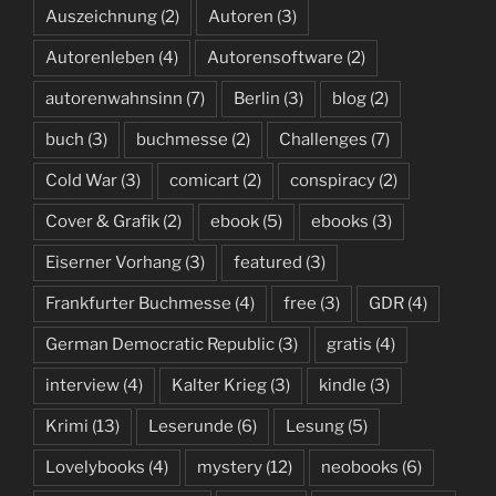
Auszeichnung
(2)
Autoren
(3)
Autorenleben
(4)
Autorensoftware
(2)
autorenwahnsinn
(7)
Berlin
(3)
blog
(2)
buch
(3)
buchmesse
(2)
Challenges
(7)
Cold War
(3)
comicart
(2)
conspiracy
(2)
Cover & Grafik
(2)
ebook
(5)
ebooks
(3)
Eiserner Vorhang
(3)
featured
(3)
Frankfurter Buchmesse
(4)
free
(3)
GDR
(4)
German Democratic Republic
(3)
gratis
(4)
interview
(4)
Kalter Krieg
(3)
kindle
(3)
Krimi
(13)
Leserunde
(6)
Lesung
(5)
Lovelybooks
(4)
mystery
(12)
neobooks
(6)