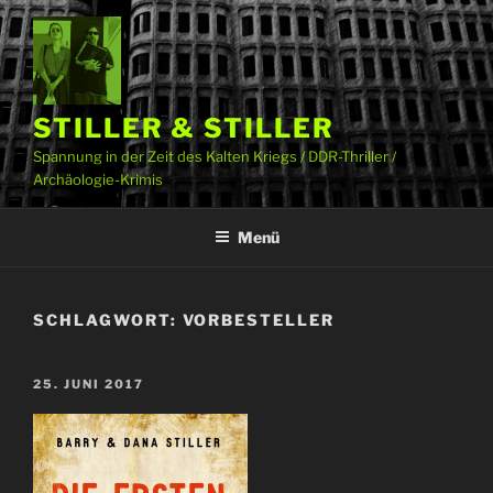
Zum
Inhalt
springen
STILLER & STILLER
Spannung in der Zeit des Kalten Kriegs / DDR-Thriller /
Archäologie-Krimis
Menü
SCHLAGWORT:
VORBESTELLER
VERÖFFENTLICHT
25. JUNI 2017
AM