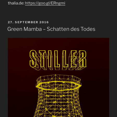
thalia.de:
https://goo.gl/ERngmi
VERÖFFENTLICHT
27. SEPTEMBER 2016
AM
Green Mamba – Schatten des Todes