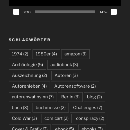
00:00
14:59
SCHLAGWÖRTER
1974
(2)
1980er
(4)
amazon
(3)
Archäologie
(5)
audiobook
(3)
Auszeichnung
(2)
Autoren
(3)
Autorenleben
(4)
Autorensoftware
(2)
autorenwahnsinn
(7)
Berlin
(3)
blog
(2)
buch
(3)
buchmesse
(2)
Challenges
(7)
Cold War
(3)
comicart
(2)
conspiracy
(2)
Cover & Grafik
(2)
ebook
(5)
ebooks
(3)