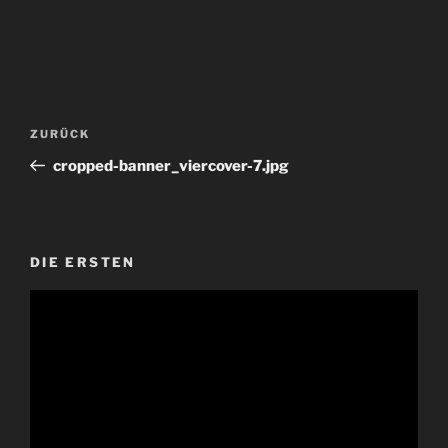
Beitragsnavigation
Vorheriger
ZURÜCK
Beitrag
cropped-banner_viercover-7.jpg
DIE ERSTEN
Video-
Player