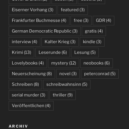
Eiserner Vorhang
(3)
featured
(3)
Frankfurter Buchmesse
(4)
free
(3)
GDR
(4)
German Democratic Republic
(3)
gratis
(4)
interview
(4)
Kalter Krieg
(3)
kindle
(3)
Krimi
(13)
Leserunde
(6)
Lesung
(5)
Lovelybooks
(4)
mystery
(12)
neobooks
(6)
Neuerscheinung
(8)
novel
(3)
peterconrad
(5)
Schreiben
(8)
schreibwahnsinn
(5)
serial murder
(3)
thriller
(9)
Veröffentlichen
(4)
ARCHIV