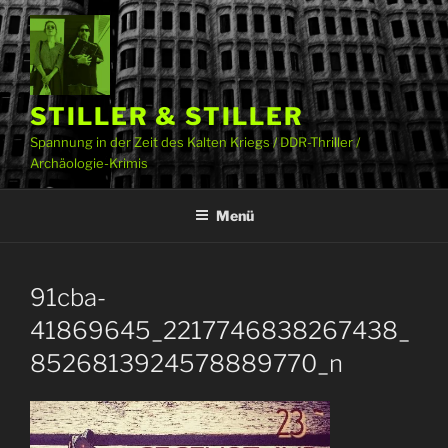
Zum
Inhalt
springen
STILLER & STILLER
Spannung in der Zeit des Kalten Kriegs / DDR-Thriller /
Archäologie-Krimis
Menü
91cba-
41869645_2217746838267438_
8526813924578889770_n