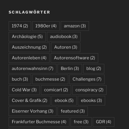
SCHLAGWÖRTER
1974
(2)
1980er
(4)
amazon
(3)
Archäologie
(5)
audiobook
(3)
Auszeichnung
(2)
Autoren
(3)
Autorenleben
(4)
Autorensoftware
(2)
autorenwahnsinn
(7)
Berlin
(3)
blog
(2)
buch
(3)
buchmesse
(2)
Challenges
(7)
Cold War
(3)
comicart
(2)
conspiracy
(2)
Cover & Grafik
(2)
ebook
(5)
ebooks
(3)
Eiserner Vorhang
(3)
featured
(3)
Frankfurter Buchmesse
(4)
free
(3)
GDR
(4)