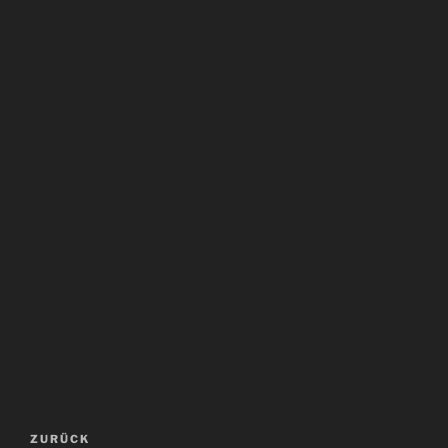
Beitragsnavigation
Vorheriger
ZURÜCK