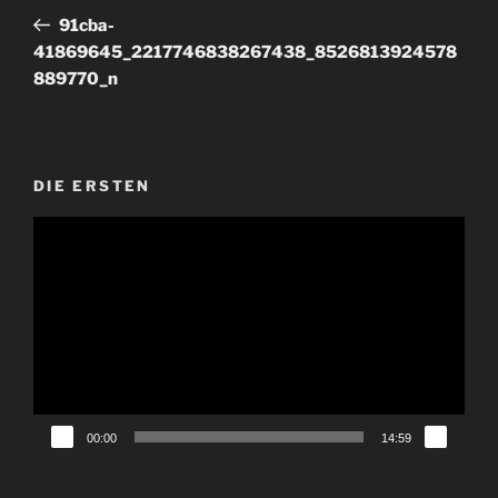
Beitrag
91cba-
41869645_2217746838267438_8526813924578
889770_n
DIE ERSTEN
Video-
Player
00:00
14:59