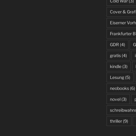
Cold War
(3)
Cover & Graf
Eiserner Vor
Frankfurter
GDR
(4)
G
gratis
(4)
kindle
(3)
Lesung
(5)
neobooks
(6)
novel
(3)
schreibwahns
thriller
(9)