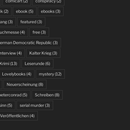
comicart
(2)
conspiracy
(2)
ik
(2)
ebook
(5)
ebooks
(3)
hang
(3)
featured
(3)
 Buchmesse
(4)
free
(3)
erman Democratic Republic
(3)
interview
(4)
Kalter Krieg
(3)
Krimi
(13)
Leserunde
(6)
Lovelybooks
(4)
mystery
(12)
Neuerscheinung
(8)
peterconrad
(5)
Schreiben
(8)
inn
(5)
serial murder
(3)
Veröffentlichen
(4)