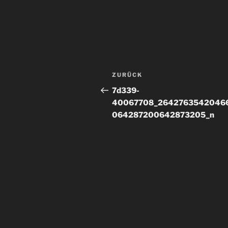
Beitragsnavigation
Vorheriger
ZURÜCK
Beitrag
7d339-
40067708_2642763542046
064287200642873205_n