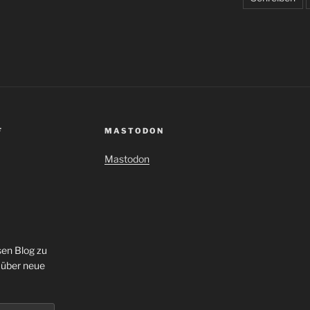
F
MASTODON
Mastodon
sen Blog zu
 über neue