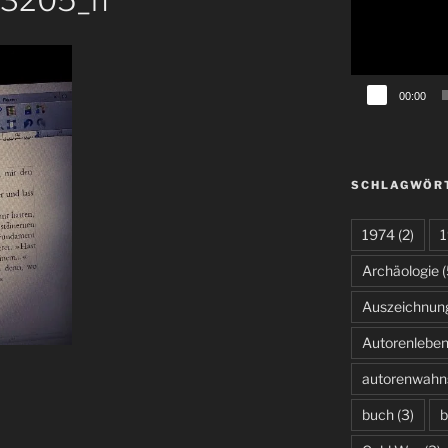
3205_n
00:00
SCHLAGWÖR
1974
(2)
1
Archäologie
(
Auszeichnun
Autorenlebe
autorenwahn
buch
(3)
b