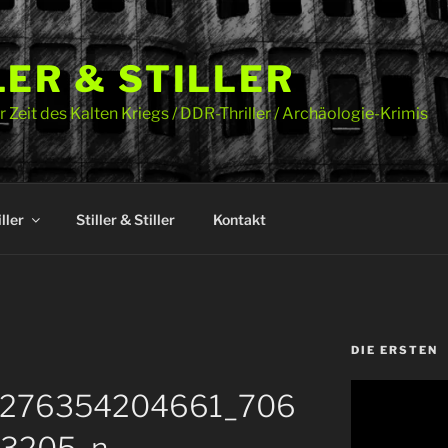
LER & STILLER
 Zeit des Kalten Kriegs / DDR-Thriller / Archäologie-Krimis
ller
Stiller & Stiller
Kontakt
DIE ERSTEN
Video-
276354204661_706
Player