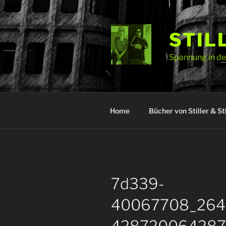
Zum
Inhalt
springen
STIL
Spannung in der
Home
Bücher von Stiller & Sti
7d339-
40067708_264