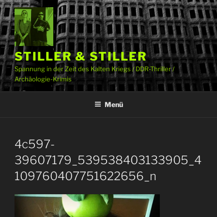
Zum
Inhalt
springen
STILLER & STILLER
Spannung in der Zeit des Kalten Kriegs / DDR-Thriller /
Archäologie-Krimis
Menü
4c597-
39607179_539538403133905_4
109760407751622656_n