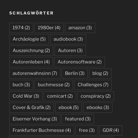
SCHLAGWÖRTER
1974
(2)
1980er
(4)
amazon
(3)
Archäologie
(5)
audiobook
(3)
Auszeichnung
(2)
Autoren
(3)
Autorenleben
(4)
Autorensoftware
(2)
autorenwahnsinn
(7)
Berlin
(3)
blog
(2)
buch
(3)
buchmesse
(2)
Challenges
(7)
Cold War
(3)
comicart
(2)
conspiracy
(2)
Cover & Grafik
(2)
ebook
(5)
ebooks
(3)
Eiserner Vorhang
(3)
featured
(3)
Frankfurter Buchmesse
(4)
free
(3)
GDR
(4)