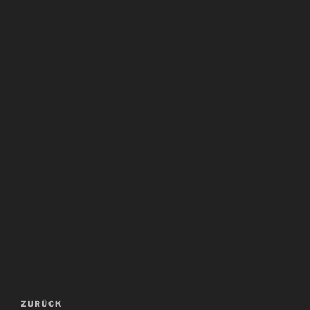
Beitragsnavigation
Vorheriger
ZURÜCK