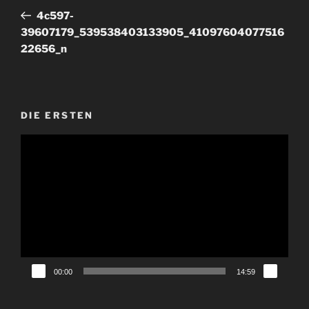
Beitrag
4c597-
39607179_539538403133905_41097604077516
22656_n
DIE ERSTEN
Video-
Player
00:00
14:59